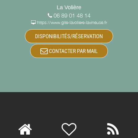
La Volière
06 89 01 48 14
https://www.gite-lavoliere-lavineuse.fr
DISPONIBILITÉS/RÉSERVATION
CONTACTER PAR MAIL